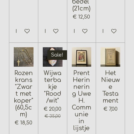
bedel"
(21cm)
€ 12,50
In winkelwagen
In winkelwagen
In winkelwagen
In winkelwa
Sale!
Rozen
Wijwa
Prent
Het
krans
terba
Herin
Nieuw
"Zwar
kje
nerin
e
t met
"Rood
g Uwe
Testa
koper"
/wit"
H.
ment
(60,5c
Comm
€ 20,00
€ 7,00
m)
unie
€ 35,00
in
€ 18,50
lijstje