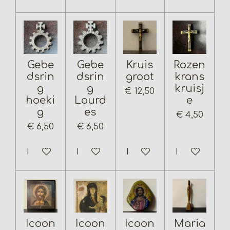
Gebe
Gebe
Kruis
Rozen
dsrin
dsrin
groot
krans
g
g
kruisj
€ 12,50
hoeki
Lourd
e
g
es
€ 4,50
€ 6,50
€ 6,50
In winkelwagen
In winkelwagen
In winkelwagen
In winkelwa
Icoon
Icoon
Icoon
Maria