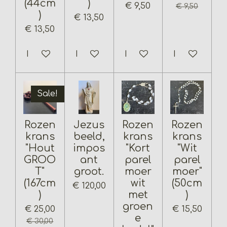
(44cm
)
€ 9,50
€ 9,50
)
€ 13,50
€ 13,50
In winkelwagen
In winkelwagen
In winkelwagen
In winkelwa
Sale!
Rozen
Jezus
Rozen
Rozen
krans
beeld,
krans
krans
"Hout
impos
"Kort
"Wit
GROO
ant
parel
parel
T"
groot.
moer
moer"
(167cm
wit
(50cm
€ 120,00
)
met
)
groen
€ 25,00
€ 15,50
e
€ 30,00