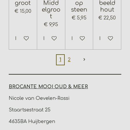
groot
Midd
op
beeld
elgroo
steen
hout
€ 15,00
t
€ 5,95
€ 22,50
€ 9,95
In winkelwagen
In winkelwagen
In winkelwagen
In winkelwa
1
2
BROCANTE MOOI OUD & MEER
Nicole van Oevelen-Rossi
Staartsestraat 25
4635BA Huijbergen