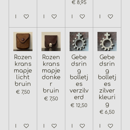
€ 8,95
In winkelwagen
In winkelwagen
In winkelwagen
In winkelwa
Rozen
Rozen
Gebe
Gebe
krans
krans
dsrin
dsrin
mapje
mapje
g
g
licht
donke
bolletj
bolletj
bruin
r
es
es
bruin
verzilv
zilver
€ 7,50
erd
kleuri
€ 7,50
g
€ 12,50
€ 6,50
In winkelwagen
In winkelwagen
In winkelwagen
In winkelwa