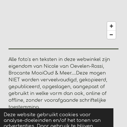
1
2
8
2
0
5
1
2
8
Alle foto’s en teksten in deze webwinkel zijn
2
eigendom van Nicole van Oevelen-Rossi,
s
Brocante MooiOud & Meer....
Deze mogen
t
NIET worden verveelvoudigd, gekopieerd,
e
gepubliceerd, opgeslagen, aangepast of
r
gebruikt in welke vorm dan ook, online of
r
offline, zonder voorafgaande schriftelijke
e
toestemming.
n
© 2020 BrocanteMooiOud&Meer
Deze website gebruikt cookies voor
analyse-doeleinden en/of het tonen van
Powered by
JouwWeb
advertenties. Door gebruik te blijven