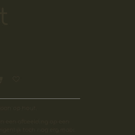
t
coon op hout.
oon een afbeelding op een
eigenlijk toch nog erg mooi.