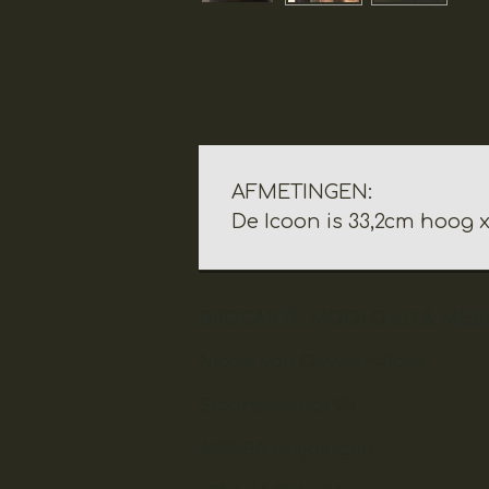
AFMETINGEN:
De Icoon is 33,2cm hoog 
BROCANTE MOOI OUD & MEE
Nicole van Oevelen-Rossi
Staartsestraat 25
4635BA Huijbergen