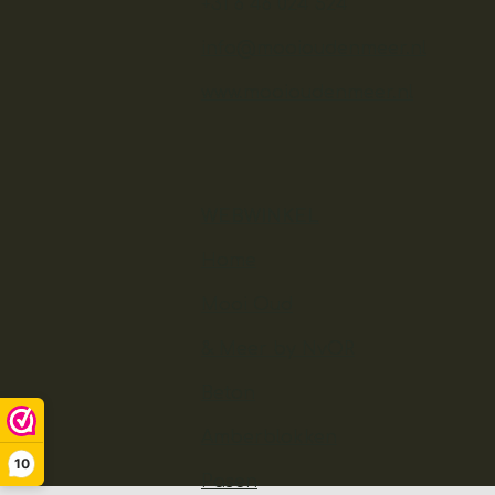
+31 6 46 024 524
info@mooioudenmeer.nl
www.mooioudenmeer.nl
WEBWINKEL
Home
Mooi Oud
& Meer by NvOR
Beton
Amberblokken
10
Pasen