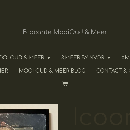
Brocante MooiOud & Meer
OOI OUD & MEER
&MEER BY NVOR
AM
IER
MOOI OUD & MEER BLOG
CONTACT &
Icoo