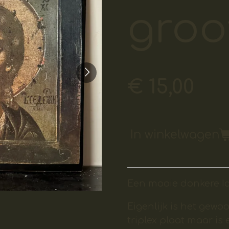
groo
€ 15,00
In winkelwagen
Een mooie donkere I
Eigenlijk is het gew
triplex plaat maar is 