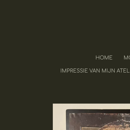
Ga
direct
naar
de
hoofdinhoud
HOME
M
IMPRESSIE VAN MIJN ATEL