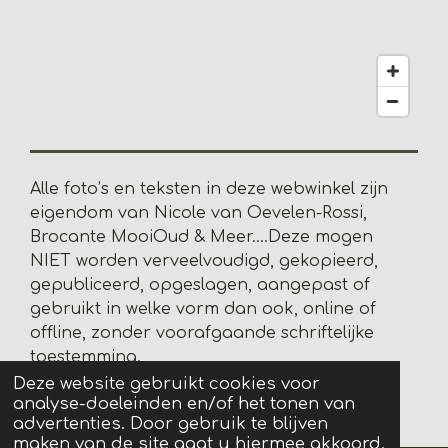
2
8
2
0
5
1
2
8
Alle foto’s en teksten in deze webwinkel zijn
2
eigendom van Nicole van Oevelen-Rossi,
s
Brocante MooiOud & Meer....
Deze mogen
t
NIET worden verveelvoudigd, gekopieerd,
e
gepubliceerd, opgeslagen, aangepast of
r
gebruikt in welke vorm dan ook, online of
r
offline, zonder voorafgaande schriftelijke
e
toestemming.
n
© 2020 BrocanteMooiOud&Meer
Deze website gebruikt cookies voor
analyse-doeleinden en/of het tonen van
Powered by
JouwWeb
advertenties. Door gebruik te blijven
maken van de site gaat u hiermee akkoord.