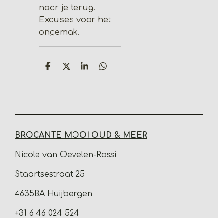
naar je terug.
Excuses voor het
ongemak.
D
D
S
D
e
e
h
e
l
e
a
l
e
l
r
e
n
e
n
BROCANTE MOOI OUD & MEER
Nicole van Oevelen-Rossi
Staartsestraat 25
4635BA Huijbergen
+31 6 46 024 524