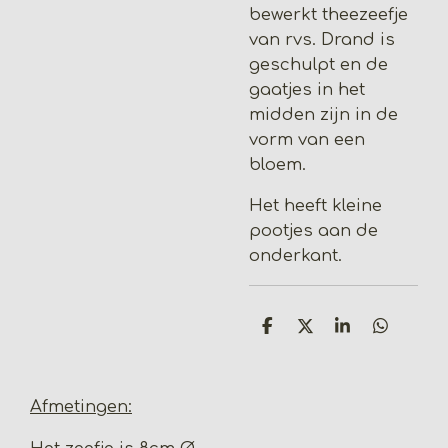
bewerkt theezeefje
van rvs. Drand is
geschulpt en de
gaatjes in het
midden zijn in de
vorm van een
bloem.
Het heeft kleine
pootjes aan de
onderkant.
D
D
S
D
e
e
h
e
l
e
a
l
e
l
r
e
n
e
n
Afmetingen: