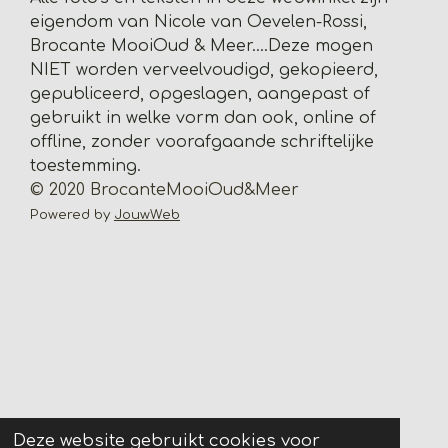
2
eigendom van Nicole van Oevelen-Rossi,
s
Brocante MooiOud & Meer....
Deze mogen
t
NIET worden verveelvoudigd, gekopieerd,
e
gepubliceerd, opgeslagen, aangepast of
r
gebruikt in welke vorm dan ook, online of
r
offline, zonder voorafgaande schriftelijke
e
toestemming.
n
© 2020 BrocanteMooiOud&Meer
Powered by
JouwWeb
Deze website gebruikt cookies voor