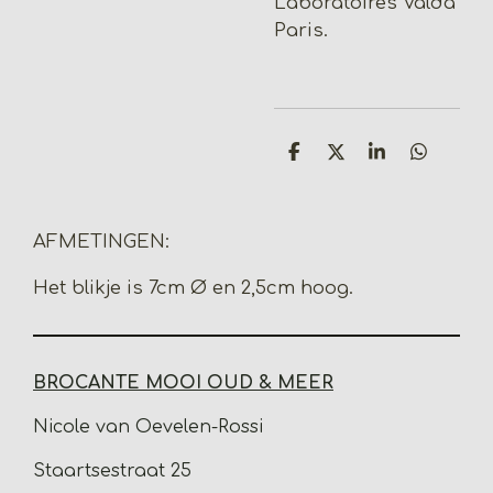
Laboratoires Valda
Paris.
D
D
S
D
e
e
h
e
l
e
a
l
e
l
r
e
n
e
n
AFMETINGEN:
Het blikje is 7cm Ø en 2,5cm hoog.
BROCANTE MOOI OUD & MEER
Nicole van Oevelen-Rossi
Staartsestraat 25