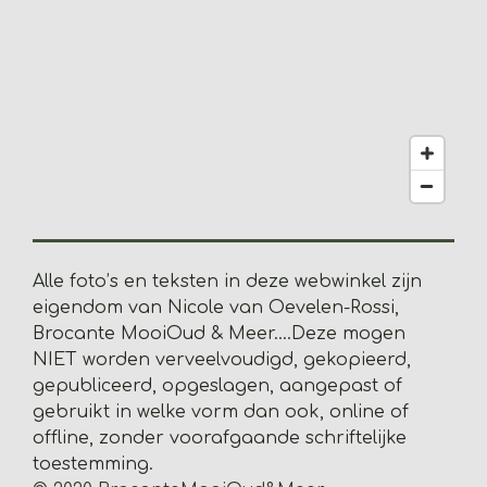
0
5
1
2
8
2
0
5
1
2
8
Alle foto’s en teksten in deze webwinkel zijn
2
eigendom van Nicole van Oevelen-Rossi,
s
Brocante MooiOud & Meer....
Deze mogen
t
NIET worden verveelvoudigd, gekopieerd,
e
gepubliceerd, opgeslagen, aangepast of
r
gebruikt in welke vorm dan ook, online of
r
offline, zonder voorafgaande schriftelijke
e
toestemming.
n