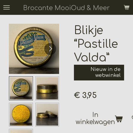
Ga
Brocante MooiOud & Meer
direct
naar
Blikje
de
hoofdinhoud
“Pastille
Valda”
Nieuw in de
webwinkel
€ 3,95
In
winkelwagen