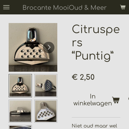
Ga
Brocante MooiOud & Meer
direct
naar
Citruspe
de
hoofdinhoud
rs
“Puntig”
€ 2,50
In
winkelwagen
Niet oud maar wel