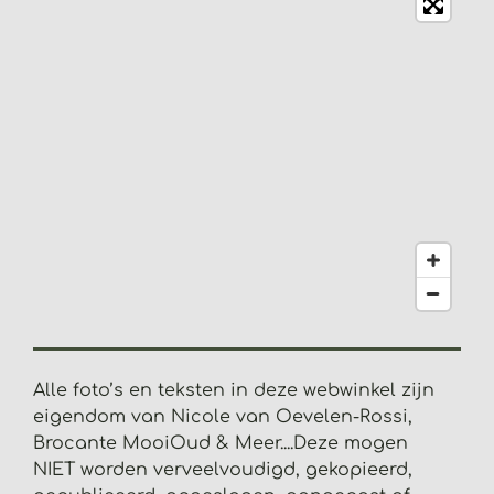
:
3
.
2
0
5
1
2
8
2
0
5
1
2
8
Alle foto’s en teksten in deze webwinkel zijn
2
eigendom van Nicole van Oevelen-Rossi,
s
Brocante MooiOud & Meer....
Deze mogen
t
NIET worden verveelvoudigd, gekopieerd,
e