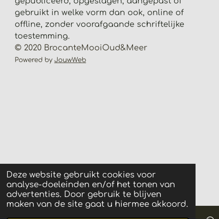
gepubliceerd, opgeslagen, aangepast of
r
gebruikt in welke vorm dan ook, online of
r
offline, zonder voorafgaande schriftelijke
e
toestemming.
n
© 2020 BrocanteMooiOud&Meer
Powered by
JouwWeb
Deze website gebruikt cookies voor
analyse-doeleinden en/of het tonen van
advertenties. Door gebruik te blijven
maken van de site gaat u hiermee akkoord.