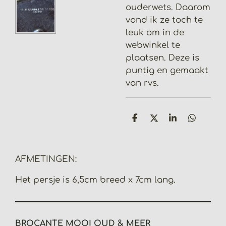
ouderwets. Daarom
vond ik ze toch te
leuk om in de
webwinkel te
plaatsen. Deze is
puntig en gemaakt
van rvs.
D
D
S
D
e
e
h
e
l
e
a
l
e
l
r
e
n
e
n
AFMETINGEN:
Het persje is 6,5cm breed x 7cm lang.
BROCANTE MOOI OUD & MEER