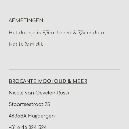
e
e
h
e
l
e
a
l
e
l
r
e
n
e
n
AFMETINGEN:
Het doosje is 9,7cm breed & 7,3cm diep.
Het is 2cm dik
BROCANTE MOOI OUD & MEER
Nicole van Oevelen-Rossi
Staartsestraat 25
4635BA Huijbergen
+31 6 46 024 524