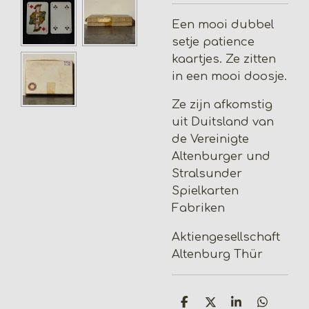
Een mooi dubbel
setje patience
kaartjes. Ze zitten
in een mooi doosje.
Ze zijn afkomstig
uit Duitsland van
de Vereinigte
Altenburger und
Stralsunder
Spielkarten
Fabriken
Aktiengesellschaft
Altenburg Thür
D
D
S
D