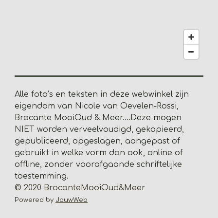
2
8
2
0
5
1
2
8
Alle foto’s en teksten in deze webwinkel zijn
2
eigendom van Nicole van Oevelen-Rossi,
s
Brocante MooiOud & Meer....
Deze mogen
t
NIET worden verveelvoudigd, gekopieerd,
e
gepubliceerd, opgeslagen, aangepast of
r
gebruikt in welke vorm dan ook, online of
r
offline, zonder voorafgaande schriftelijke
e
toestemming.
n
© 2020 BrocanteMooiOud&Meer
Powered by
JouwWeb