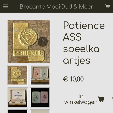
Ga
Brocante MooiOud & Meer
direct
naar
Patience
de
hoofdinhoud
ASS
speelka
artjes
€ 10,00
In
winkelwagen