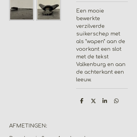
Een mooie
bewerkte
verzilverde
suikerschep met
als "wapen" aan de
voorkant een slot
met de tekst
Valkenburg en aan
de achterkant een
leeuw.
D
D
S
D
e
e
h
e
l
e
a
l
e
l
r
e
n
e
n
AFMETINGEN: