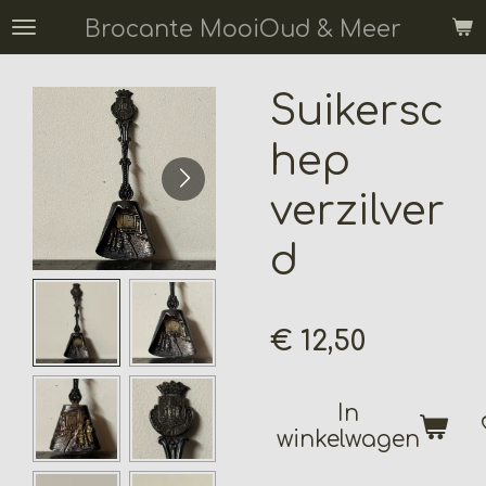
Ga
Brocante MooiOud & Meer
direct
naar
Suikersc
de
hoofdinhoud
hep
verzilver
d
€ 12,50
In
winkelwagen