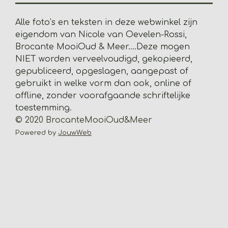
2
8
Alle foto’s en teksten in deze webwinkel zijn
2
eigendom van Nicole van Oevelen-Rossi,
s
Brocante MooiOud & Meer....
Deze mogen
t
NIET worden verveelvoudigd, gekopieerd,
e
gepubliceerd, opgeslagen, aangepast of
r
gebruikt in welke vorm dan ook, online of
r
offline, zonder voorafgaande schriftelijke
e
toestemming.
n
© 2020 BrocanteMooiOud&Meer
Powered by
JouwWeb