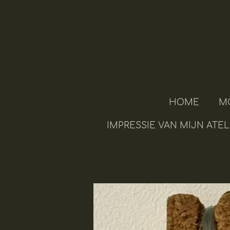
Ga
direct
naar
de
hoofdinhoud
HOME
M
IMPRESSIE VAN MIJN ATEL