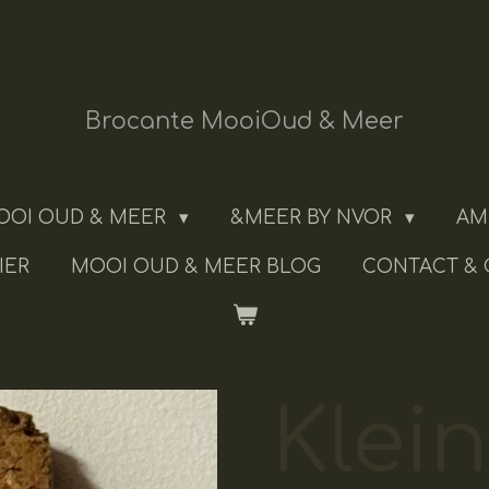
Brocante MooiOud & Meer
OOI OUD & MEER
&MEER BY NVOR
AM
IER
MOOI OUD & MEER BLOG
CONTACT &
Klei