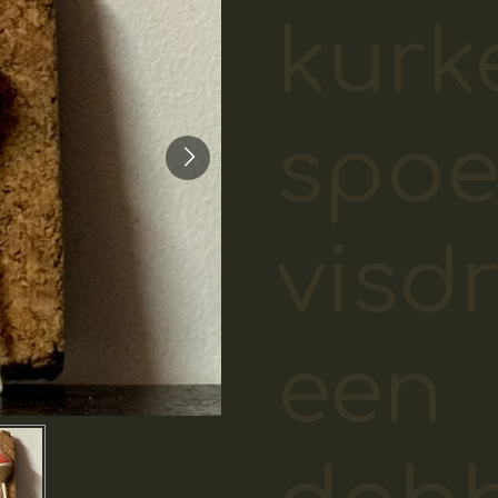
kurk
spoe
visd
een