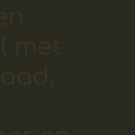
en
l met
raad,