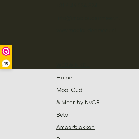
+31 6 46 024 524
info@mooioudenmeer.nl
www.mooioudenmeer.nl
10
WEBWINKEL
Home
Mooi Oud
& Meer by NvOR
Beton
Amberblokken