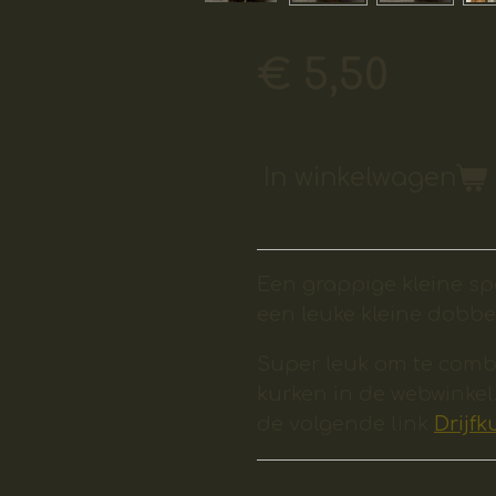
€ 5,50
In winkelwagen
Een grappige kleine s
een leuke kleine dobbe
Super leuk om te comb
kurken in de webwinke
de volgende link
Drijfk