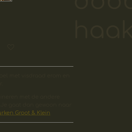
dobb
haa
poel met visdraad erom en
r.
ineren met de andere
l.Je gaat dan gewoon naar
urken Groot & Klein