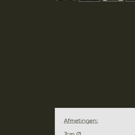
Afmetingen:
7cm Ø.