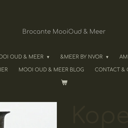
Brocante MooiOud & Meer
OOI OUD & MEER
&MEER BY NVOR
AM
IER
MOOI OUD & MEER BLOG
CONTACT &
Kope