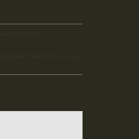
bewerkt koperen
geoxideerd waardoor ie nog