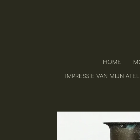
Ga
direct
naar
de
hoofdinhoud
HOME
M
IMPRESSIE VAN MIJN ATEL