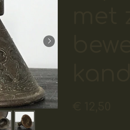
met 
bewe
kand
€ 12,50