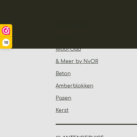
WEBWINKEL
Home
10
Mooi Oud
& Meer by NvOR
Beton
Amberblokken
Pasen
Kerst