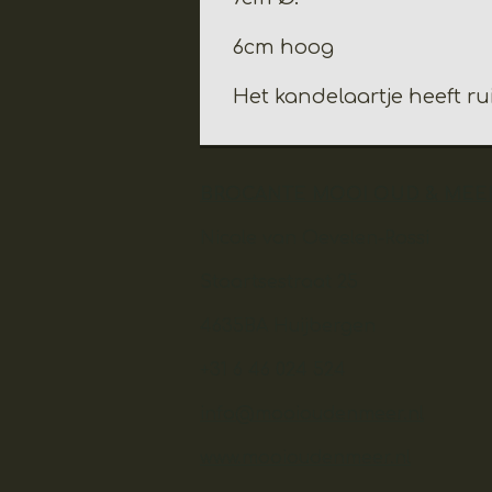
6cm hoog
Het kandelaartje heeft r
BROCANTE MOOI OUD & MEE
Nicole van Oevelen-Rossi
Staartsestraat 25
4635BA Huijbergen
+31 6 46 024 524
info@mooioudenmeer.nl
www.mooioudenmeer.nl