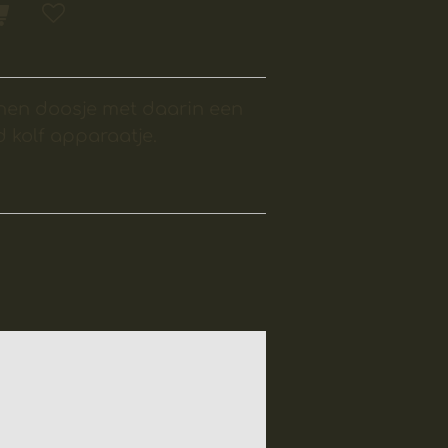
en doosje met daarin een
 kolf apparaatje.