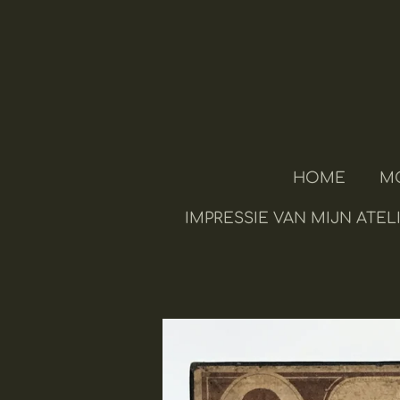
Ga
direct
naar
de
hoofdinhoud
HOME
M
IMPRESSIE VAN MIJN ATEL