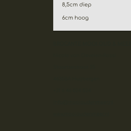
8,5cm diep
6cm hoog
BROCANTE MOOI OUD & MEE
Nicole van Oevelen-Rossi
Staartsestraat 25
4635BA Huijbergen
+31 6 46 024 524
info@mooioudenmeer.nl
www.mooioudenmeer.nl