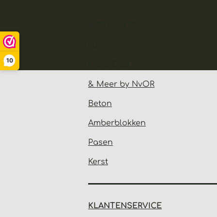
WEBWINKEL
Home
10
Mooi Oud
& Meer by NvOR
Beton
Amberblokken
Pasen
Kerst
KLANTENSERVICE