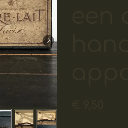
een 
hand
appa
€ 9,50