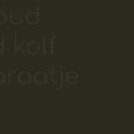
oud
 kolf
raatje