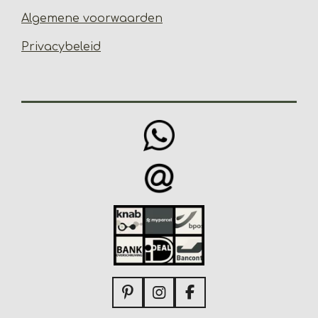
Algemene voorwaarden
Privacybeleid
P
I
F
i
n
a