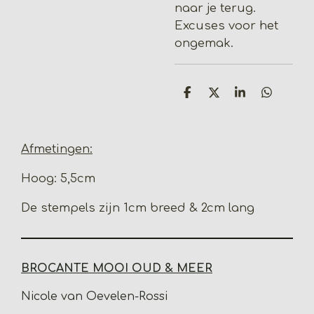
naar je terug.
Excuses voor het
ongemak.
D
D
S
D
e
e
h
e
l
e
a
l
e
l
r
e
n
e
n
Afmetingen:
Hoog: 5,5cm
De stempels zijn 1cm breed & 2cm lang
BROCANTE MOOI OUD & MEER
Nicole van Oevelen-Rossi