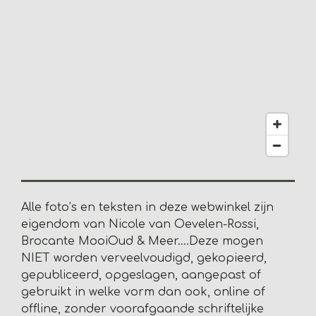
2
0
5
1
2
8
2
0
5
1
2
8
Alle foto’s en teksten in deze webwinkel zijn
2
eigendom van Nicole van Oevelen-Rossi,
s
Brocante MooiOud & Meer....
Deze mogen
t
NIET worden verveelvoudigd, gekopieerd,
e
gepubliceerd, opgeslagen, aangepast of
r
gebruikt in welke vorm dan ook, online of
r
offline, zonder voorafgaande schriftelijke
e