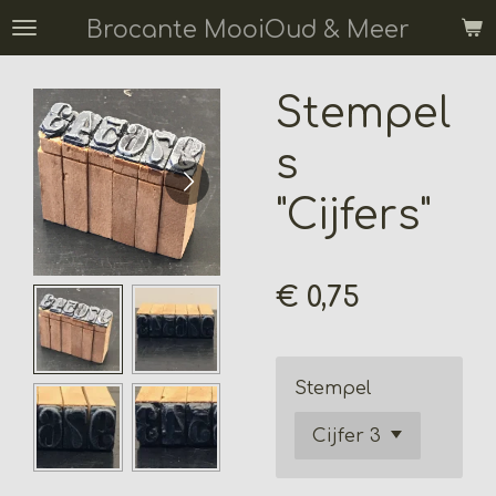
Ga
Brocante MooiOud & Meer
direct
naar
Stempel
de
hoofdinhoud
s
"Cijfers"
€ 0,75
Stempel