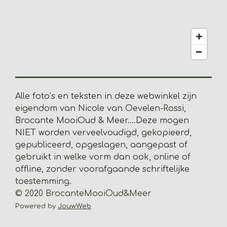
2
8
2
0
5
1
2
8
Alle foto’s en teksten in deze webwinkel zijn
2
eigendom van Nicole van Oevelen-Rossi,
s
Brocante MooiOud & Meer....
Deze mogen
t
NIET worden verveelvoudigd, gekopieerd,
e
gepubliceerd, opgeslagen, aangepast of
r
gebruikt in welke vorm dan ook, online of
r
offline, zonder voorafgaande schriftelijke
e
toestemming.
n
© 2020 BrocanteMooiOud&Meer
Powered by
JouwWeb