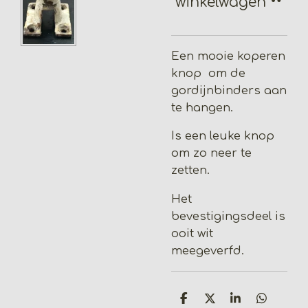
winkelwagen
Een mooie koperen
knop om de
gordijnbinders aan
te hangen.
Is een leuke knop
om zo neer te
zetten.
Het
bevestigingsdeel is
ooit wit
meegeverfd.
D
D
S
D