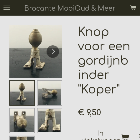
Ga
Brocante MooiOud & Meer
direct
naar
Knop
de
hoofdinhoud
voor een
gordijnb
inder
"Koper"
€ 9,50
In