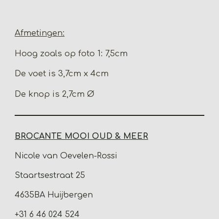
e
e
h
e
l
e
a
l
e
l
r
e
n
e
n
Afmetingen:
Hoog zoals op foto 1: 7,5cm
De voet is 3,7cm x 4cm
De knop is 2,7cm Ø
BROCANTE MOOI OUD & MEER
Nicole van Oevelen-Rossi
Staartsestraat 25
4635BA Huijbergen
+31 6 46 024 524