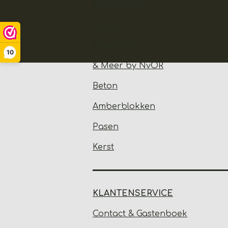
WEBWINKEL
Home
Mooi Oud
10
& Meer by NvOR
Beton
Amberblokken
Pasen
Kerst
KLANTENSERVICE
Contact & Gastenbo
ek