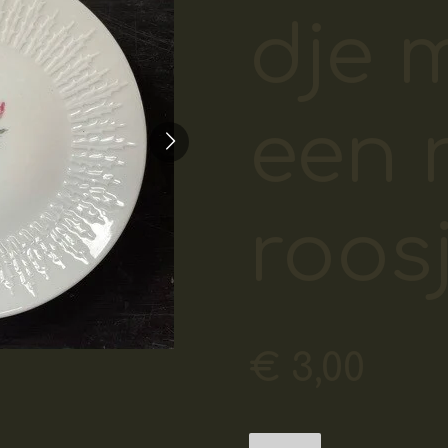
dje 
een 
roosj
€ 3,00