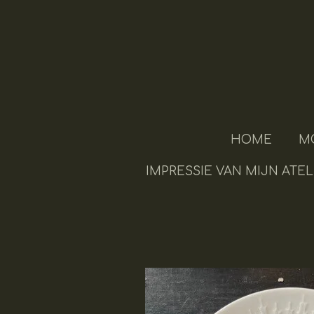
Ga
direct
naar
de
hoofdinhoud
HOME
M
IMPRESSIE VAN MIJN ATEL