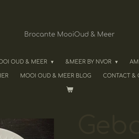
Brocante MooiOud & Meer
OOI OUD & MEER
&MEER BY NVOR
AM
IER
MOOI OUD & MEER BLOG
CONTACT &
Geb