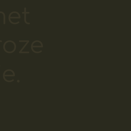
met
roze
e.