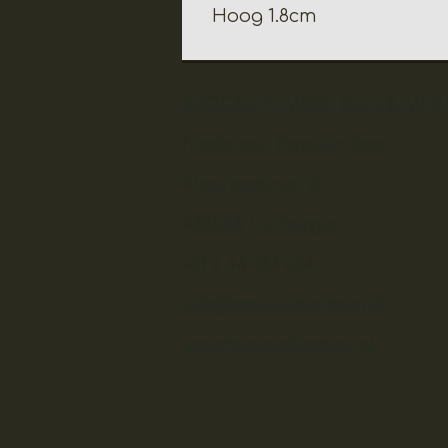
Hoog 1.8cm
BROCANTE MOOI OUD & MEE
Nicole van Oevelen-Rossi
Staartsestraat 25
4635BA Huijbergen
+31 6 46 024 524
info@mooioudenmeer.nl
www.mooioudenmeer.nl