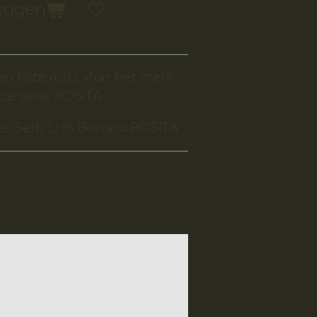
lwagen
n roze roos vfan het merk
de serie ROSITA
r Selb LHS Bavaria ROSITA