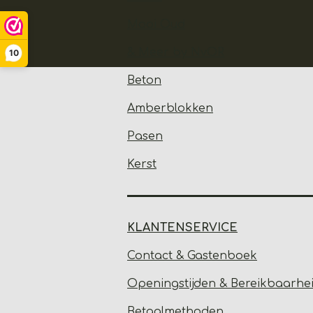
Mooi Oud
& Meer by NvOR
10
Beton
Amberblokken
Pasen
Kerst
KLANTENSERVICE
Contact & Gastenbo
ek
Open
ingstijden & Bereikbaarhe
Betaalmethoden