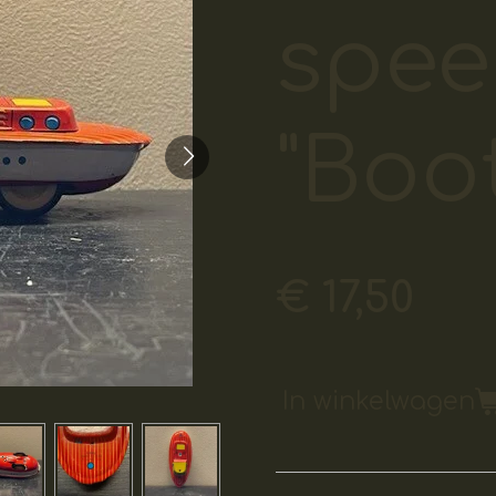
spee
"Boot
€ 17,50
In winkelwagen