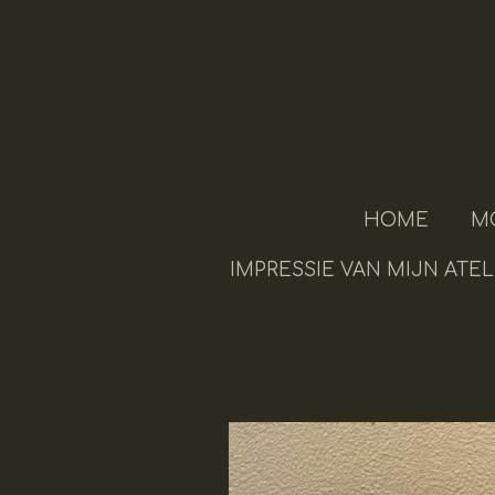
Ga
direct
naar
de
hoofdinhoud
HOME
M
IMPRESSIE VAN MIJN ATEL