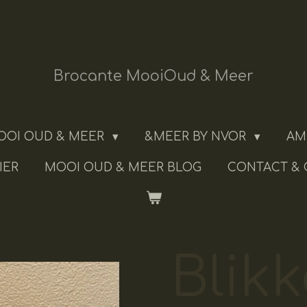
Brocante MooiOud & Meer
OOI OUD & MEER
&MEER BY NVOR
AM
IER
MOOI OUD & MEER BLOG
CONTACT &
Blik