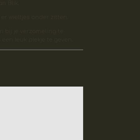
an Blik.
er wieltjes onder zitten.
m bij je verzameling te
een leuk plekje te geven.