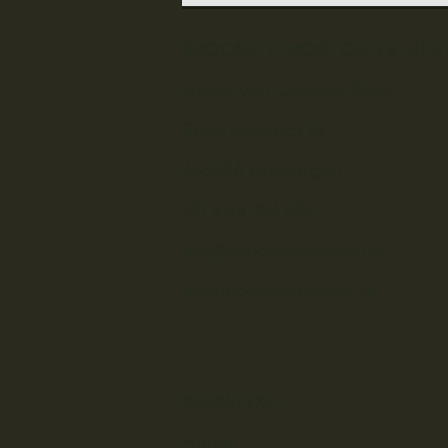
BROCANTE MOOI OUD & MEE
Nicole van Oevelen-Rossi
Staartsestraat 25
4635BA Huijbergen
+31 6 46 024 524
info@mooioudenmeer.nl
www.mooioudenmeer.nl
WEBWINKEL
Home