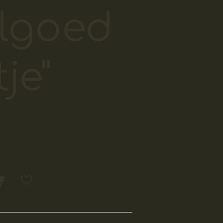
lgoed
je"