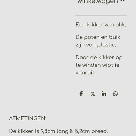
winkelwagen
Een kikker van blik.
De poten en buik
zijn van plastic.
Door de kikker op
te winden wipt ie
vooruit.
D
D
S
D
e
e
h
e
l
e
a
l
e
l
r
e
n
e
n
AFMETINGEN:
De kikker is 9,8cm lang & 5,2cm breed.