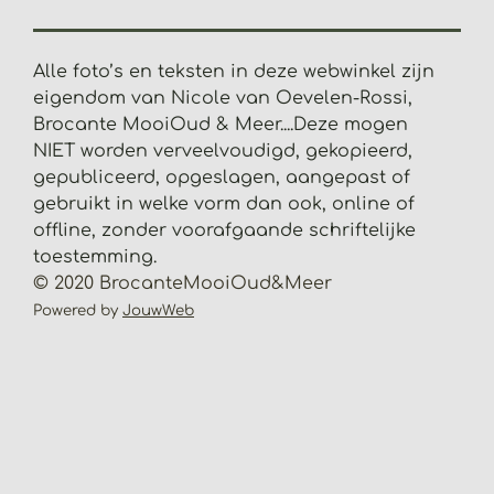
1
2
8
Alle foto’s en teksten in deze webwinkel zijn
2
eigendom van Nicole van Oevelen-Rossi,
s
Brocante MooiOud & Meer....
Deze mogen
t
NIET worden verveelvoudigd, gekopieerd,
e
gepubliceerd, opgeslagen, aangepast of
r
gebruikt in welke vorm dan ook, online of
r
offline, zonder voorafgaande schriftelijke
e
toestemming.
n
© 2020 BrocanteMooiOud&Meer
Powered by
JouwWeb