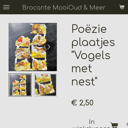
Ga
Brocante MooiOud & Meer
direct
naar
Poëzie
de
hoofdinhoud
plaatjes
"Vogels
met
nest"
€ 2,50
In