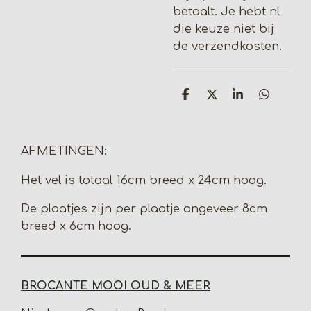
betaalt. Je hebt nl
die keuze niet bij
de verzendkosten.
D
D
S
D
e
e
h
e
l
e
a
l
e
l
r
e
n
e
n
AFMETINGEN:
Het vel is totaal 16cm breed x 24cm hoog.
De plaatjes zijn per plaatje ongeveer 8cm
breed x 6cm hoog.
BROCANTE MOOI OUD & MEER