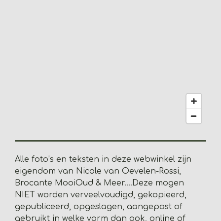
.
2
0
5
1
2
8
2
0
5
1
2
8
Alle foto’s en teksten in deze webwinkel zijn
2
eigendom van Nicole van Oevelen-Rossi,
s
Brocante MooiOud & Meer....
Deze mogen
t
NIET worden verveelvoudigd, gekopieerd,
e
gepubliceerd, opgeslagen, aangepast of
r
gebruikt in welke vorm dan ook, online of