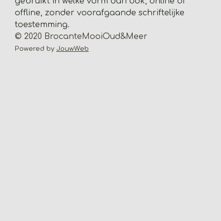
gebruikt in welke vorm dan ook, online of
r
offline, zonder voorafgaande schriftelijke
e
toestemming.
n
© 2020 BrocanteMooiOud&Meer
Powered by
JouwWeb