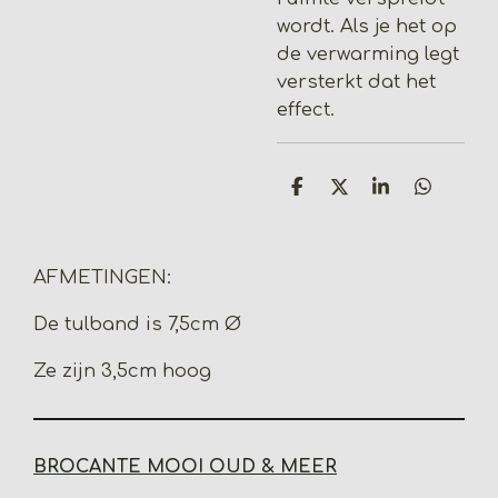
wordt. Als je het op
de verwarming legt
versterkt dat het
effect.
D
D
S
D
e
e
h
e
l
e
a
l
e
l
r
e
n
e
n
AFMETINGEN:
De tulband is 7,5cm Ø
Ze zijn 3,5cm hoog
BROCANTE MOOI OUD & MEER