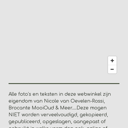
3
.
2
0
5
1
2
8
2
0
5
1
2
8
Alle foto’s en teksten in deze webwinkel zijn
2
eigendom van Nicole van Oevelen-Rossi,
s
Brocante MooiOud & Meer....
Deze mogen
t
NIET worden verveelvoudigd, gekopieerd,
e
gepubliceerd, opgeslagen, aangepast of
r