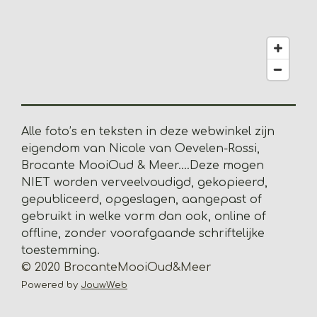
2
8
2
0
5
1
2
8
Alle foto’s en teksten in deze webwinkel zijn
2
eigendom van Nicole van Oevelen-Rossi,
s
Brocante MooiOud & Meer....
Deze mogen
t
NIET worden verveelvoudigd, gekopieerd,
e
gepubliceerd, opgeslagen, aangepast of
r
gebruikt in welke vorm dan ook, online of
r
offline, zonder voorafgaande schriftelijke
e
toestemming.
n
© 2020 BrocanteMooiOud&Meer
Powered by
JouwWeb