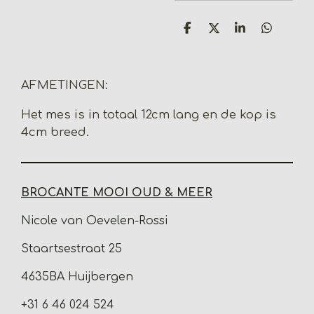
D
D
S
D
e
e
h
e
l
e
a
l
e
l
r
e
n
e
n
AFMETINGEN:
Het mes is in totaal 12cm lang en de kop is
4cm breed.
BROCANTE MOOI OUD & MEER
Nicole van Oevelen-Rossi
Staartsestraat 25
4635BA Huijbergen
+31 6 46 024 524