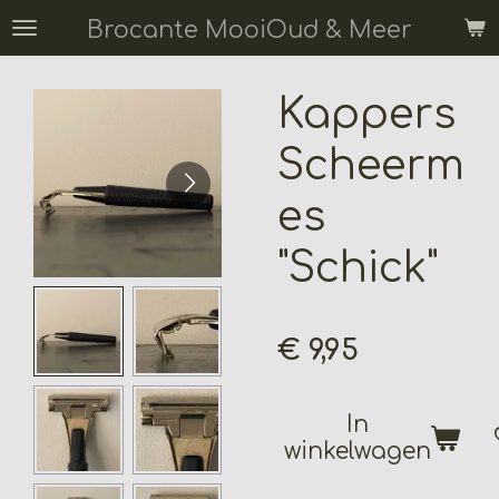
Ga
Brocante MooiOud & Meer
direct
naar
Kappers
de
hoofdinhoud
Scheerm
es
"Schick"
€ 9,95
In
winkelwagen