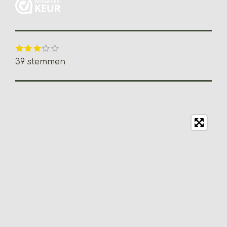
1
2
3
4
5
S
R
s
s
s
s
s
t
a
39 stemmen
t
t
t
t
t
e
e
e
e
e
e
t
m
r
r
r
r
r
m
i
r
r
r
r
e
e
e
e
e
n
n
n
n
n
n
g
:
3
.
2
0
5
1
2
8