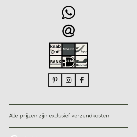
P
I
F
i
n
a
n
s
c
t
t
e
e
a
b
r
g
o
Alle prijzen zijn e
xclusief verzendkosten
e
r
o
s
a
k
t
m