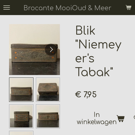
Ga
Brocante MooiOud & Meer
direct
naar
Blik
de
hoofdinhoud
"Niemey
er's
Tabak"
€ 7,95
In
winkelwagen