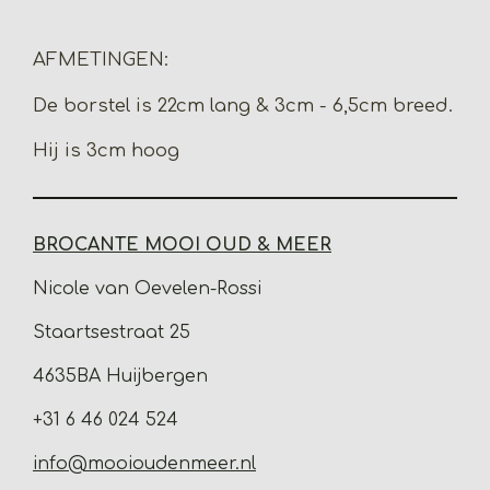
l
e
a
l
e
l
r
e
n
e
n
AFMETINGEN:
De borstel is 22cm lang & 3cm - 6,5cm breed.
Hij is 3cm hoog
BROCANTE MOOI OUD & MEER
Nicole van Oevelen-Rossi
Staartsestraat 25
4635BA Huijbergen
+31 6 46 024 524
info@mooioudenmeer.nl