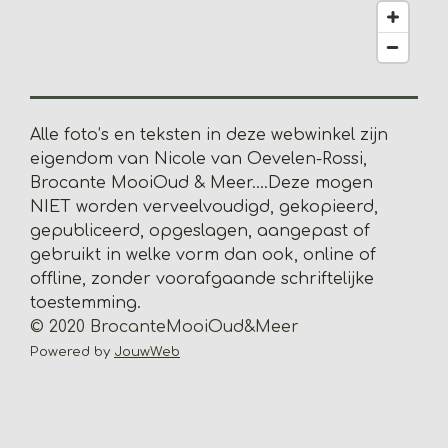
2
0
5
1
2
8
Alle foto’s en teksten in deze webwinkel zijn
2
eigendom van Nicole van Oevelen-Rossi,
s
Brocante MooiOud & Meer....
Deze mogen
t
NIET worden verveelvoudigd, gekopieerd,
e
gepubliceerd, opgeslagen, aangepast of
r
gebruikt in welke vorm dan ook, online of
r
offline, zonder voorafgaande schriftelijke
e
toestemming.
n
© 2020 BrocanteMooiOud&Meer
Powered by
JouwWeb