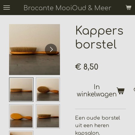
Ga
Brocante MooiOud & Meer
direct
naar
Kappers
de
hoofdinhoud
borstel
€ 8,50
In
winkelwagen
Een oude borstel
uit een heren
kapsalon.