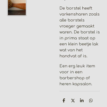
De borstel heeft
varkensharen zoals
alle borstels
vroeger gemaakt
waren. De borstel is
in prima staat op
een klein beetje lak
wat van het
handvat af is.
Een erg leuk item
voor in een
barbershop of
heren kapsalon.
D
D
S
D
e
e
h
e