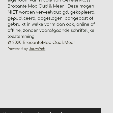
eigendom van Nicole van Oevelen-Rossi,
s
Brocante MooiOud & Meer....
Deze mogen
t
NIET worden verveelvoudigd, gekopieerd,
e
gepubliceerd, opgeslagen, aangepast of
r
gebruikt in welke vorm dan ook, online of
r
offline, zonder voorafgaande schriftelijke
e
toestemming.
n
© 2020 BrocanteMooiOud&Meer
Powered by
JouwWeb