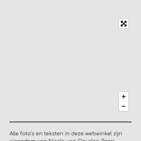
i
r
r
r
r
e
e
e
e
e
n
n
n
n
n
n
g
:
3
.
2
0
5
1
2
8
2
0
5
1
2
8
Alle foto’s en teksten in deze webwinkel zijn
2